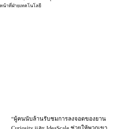
หน้าที่ฝ่ายเทคโนโลยี
“ผู้คนนับล้านรับชมการลงจอดของยาน
Curiosity และ IdeaScale ช่วยให้พวกเขา