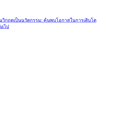
่ยนวิกฤตเป็นนวัตกรรม: ค้นพบโอกาสในการเติบโต
ต่อไป