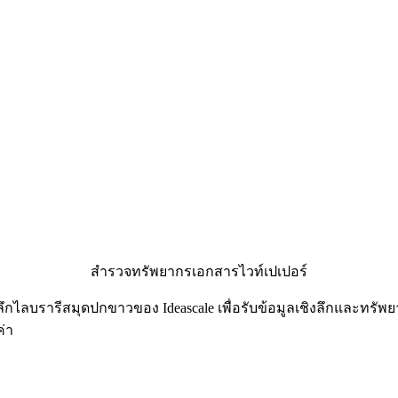
สำรวจทรัพยากรเอกสารไวท์เปเปอร์
ึกไลบรารีสมุดปกขาวของ Ideascale เพื่อรับข้อมูลเชิงลึกและทรัพ
ค่า