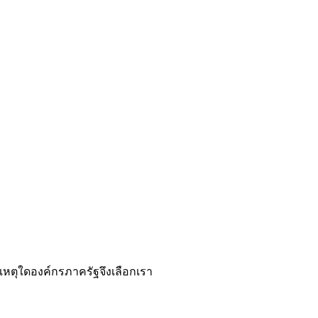
เหตุใดองค์กรภาครัฐจึงเลือกเรา