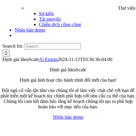
Thư viện
Sự kiện
Tài nguyên
Chiến dịch công cộng
Nhận bản demo
Search for:
Định giá IdeaScale
Al Emran
2024-11-12T03:36:36-04:00
Định giá IdeaScale
Định giá linh hoạt
cho
hành trình đổi mới của bạn!
Đội ngũ cố vấn tận tâm của chúng tôi sẽ làm việc chặt chẽ với bạn để
phát triển một kế hoạch tùy chỉnh phù hợp với nhu cầu cụ thể của bạn.
Chúng tôi cam kết đảm bảo rằng kế hoạch chúng tôi tạo ra phù hợp
hoàn hảo với mục tiêu của bạn.
Nhận bản demo