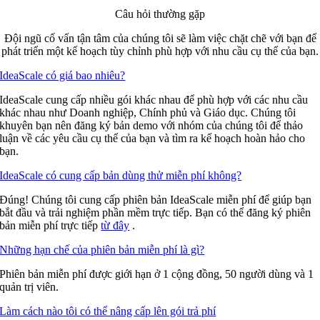
Câu hỏi
thường gặp
Đội ngũ cố vấn tận tâm của chúng tôi sẽ làm việc chặt chẽ với bạn để
phát triển một kế hoạch tùy chỉnh phù hợp với nhu cầu cụ thể của bạn.
IdeaScale có giá bao nhiêu?
IdeaScale cung cấp nhiều gói khác nhau để phù hợp với các nhu cầu
khác nhau như Doanh nghiệp, Chính phủ và Giáo dục. Chúng tôi
khuyên bạn nên đăng ký bản demo với nhóm của chúng tôi để thảo
luận về các yêu cầu cụ thể của bạn và tìm ra kế hoạch hoàn hảo cho
bạn.
IdeaScale có cung cấp bản dùng thử miễn phí không?
Đúng! Chúng tôi cung cấp phiên bản IdeaScale miễn phí để giúp bạn
bắt đầu và trải nghiệm phần mềm trực tiếp. Bạn có thể đăng ký phiên
bản miễn phí trực tiếp
từ đây
.
Những hạn chế của phiên bản miễn phí là gì?
Phiên bản miễn phí được giới hạn ở 1 cộng đồng, 50 người dùng và 1
quản trị viên.
Làm cách nào tôi có thể nâng cấp lên gói trả phí