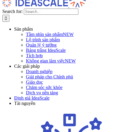
Search for:
Sản phẩm
Tầm nhìn sản phẩm
NEW
Lộ trình sản phẩm
Quản lý ý tưởng
Bảng trắng IdeaScale
Tích hợp
Không gian làm việc
NEW
Các giải pháp
Doanh nghiệp
Giải pháp cho Chính phủ
Giáo dục
Chăm sóc sức khỏe
Dịch vụ nền tảng
Định giá IdeaScale
Tài nguyên