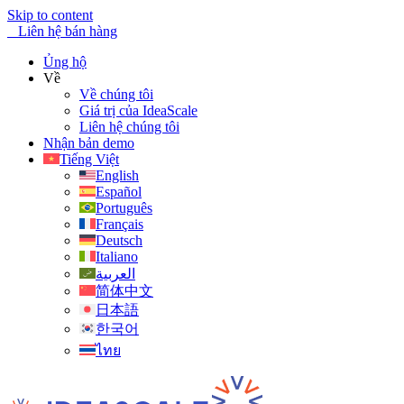
Skip to content
Liên hệ bán hàng
Ủng hộ
Về
Về chúng tôi
Giá trị của IdeaScale
Liên hệ chúng tôi
Nhận bản demo
Tiếng Việt
English
Español
Português
Français
Deutsch
Italiano
العربية
简体中文
日本語
한국어
ไทย