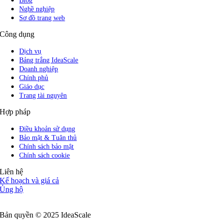
Blog
Nghề nghiệp
Sơ đồ trang web
Công dụng
Dịch vụ
Bảng trắng IdeaScale
Doanh nghiệp
Chính phủ
Giáo dục
Trang tài nguyên
Hợp pháp
Điều khoản sử dụng
Bảo mật & Tuân thủ
Chính sách bảo mật
Chính sách cookie
Liên hệ
Kế hoạch và giá cả
Ủng hộ
Theo chúng tôi
Bản quyền © 2025 IdeaScale