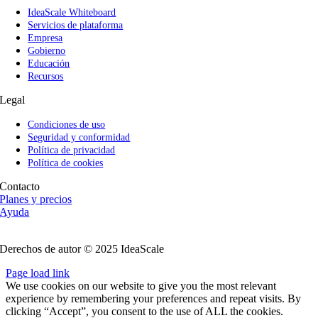
IdeaScale Whiteboard
Servicios de plataforma
Empresa
Gobierno
Educación
Recursos
Legal
Condiciones de uso
Seguridad y conformidad
Política de privacidad
Política de cookies
Contacto
Planes y precios
Ayuda
Siga Us
Derechos de autor © 2025 IdeaScale
Page load link
We use cookies on our website to give you the most relevant
experience by remembering your preferences and repeat visits. By
clicking “Accept”, you consent to the use of ALL the cookies.