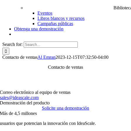
Bibliotec
Eventos
Libros blancos y recursos
Campañas públicas
Obtenga una demostración
Search for:
Contacto de ventas
Al Emran
2023-12-15T07:32:50-04:00
Contacto de ventas
Queremos ayudarle a aprender más sobre innovación y a ser
su socio para encontrar su mejor futuro.
Correo electrónico al equipo de ventas
sales@ideascale.com
Demostración del producto
Solicite una demostración
Más de 4,5 millones
usuarios que potencian la innovación con IdeaScale.