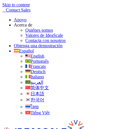
Skip to content
Contact Sales
Apoyo
Acerca de
Quiénes somos
Valores de IdeaScale
Contacta con nosotros
Obtenga una demostración
Español
English
Português
Français
Deutsch
Italiano
العربية
简体中文
日本語
한국어
ไทย
Tiếng Việt