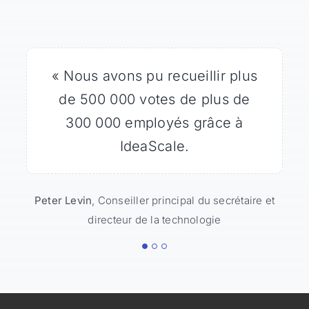
« Des millions de personnes ont
« Nous avons pu recueillir plus
« IdeaScale a facilement géré
de 500 000 votes de plus de
l’important volume de trafic
regardé l’atterrissage de
Curiosity et IdeaScale leur a
300 000 employés grâce à
provenant du site
permis de participer à
WhiteHouse.gov ».
IdeaScale.
l’exploration future de Mars.
Peter Levin
Lena Trudeau
,
Conseiller principal du secrétaire et
Commissaire associé, Bureau de
directeur de la technologie
l'innovation
Rocky Lind
Responsable de la communication et
de l'intégration