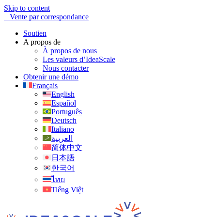
Skip to content
Vente par correspondance
Soutien
A propos de
À propos de nous
Les valeurs d’IdeaScale
Nous contacter
Obtenir une démo
Français
English
Español
Português
Deutsch
Italiano
العربية
简体中文
日本語
한국어
ไทย
Tiếng Việt