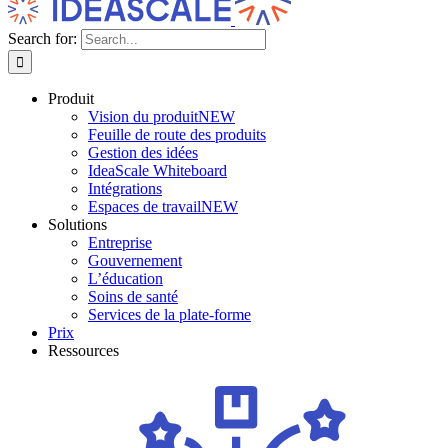
Search for:
Produit
Vision du produit
NEW
Feuille de route des produits
Gestion des idées
IdeaScale Whiteboard
Intégrations
Espaces de travail
NEW
Solutions
Entreprise
Gouvernement
L’éducation
Soins de santé
Services de la plate-forme
Prix
Ressources