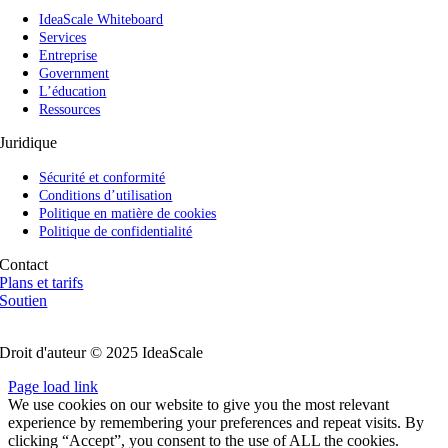
IdeaScale Whiteboard
Services
Entreprise
Government
L’éducation
Ressources
Juridique
Sécurité et conformité
Conditions d’utilisation
Politique en matière de cookies
Politique de confidentialité
Contact
Plans et tarifs
Soutien
Suivez-nous
Droit d'auteur © 2025 IdeaScale
Page load link
We use cookies on our website to give you the most relevant
experience by remembering your preferences and repeat visits. By
clicking “Accept”, you consent to the use of ALL the cookies.