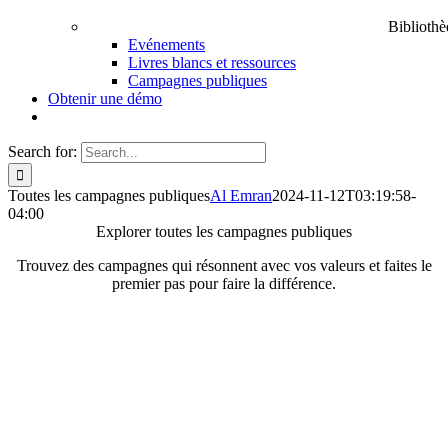
Bibliothè
Evénements
Livres blancs et ressources
Campagnes publiques
Obtenir une démo
Search for:
Toutes les campagnes publiques
Al Emran
2024-11-12T03:19:58-
04:00
Explorer toutes les
campagnes publiques
Trouvez des campagnes qui résonnent avec vos valeurs et faites le
premier pas pour faire la différence.