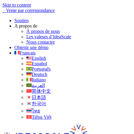
Skip to content
Vente par correspondance
Soutien
A propos de
À propos de nous
Les valeurs d’IdeaScale
Nous contacter
Obtenir une démo
Français
English
Español
Português
Deutsch
Italiano
العربية
简体中文
日本語
한국어
ไทย
Tiếng Việt